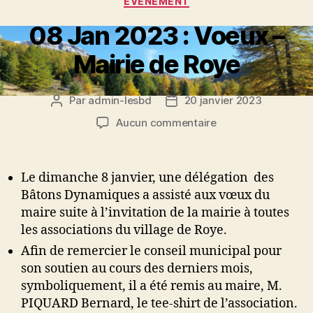
EVÉNEMENT
08 Jan 2023 : Voeux –
Mairie de Roye
Par
admin-lesbd
20 janvier 2023
Auteur
Date
de
de
sur
Aucun commentaire
l’article
l’article
08
Jan
2023
Le dimanche 8 janvier, une délégation des
:
Bâtons Dynamiques a assisté aux vœux du
Voeux
maire suite à l’invitation de la mairie à toutes
–
les associations du village de Roye.
Mairie
de
Afin de remercier le conseil municipal pour
Roye
son soutien au cours des derniers mois,
symboliquement, il a été remis au maire, M.
PIQUARD Bernard, le tee-shirt de l’association.