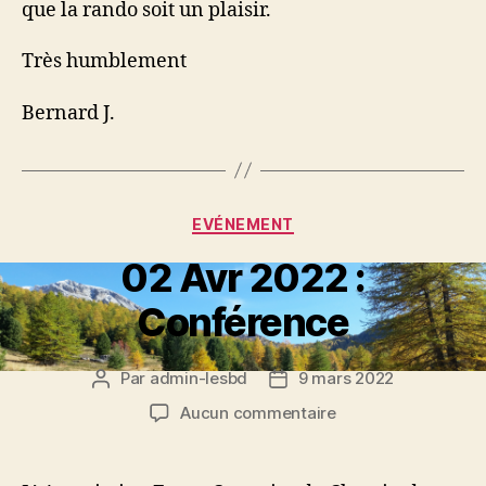
que la rando soit un plaisir.
Très humblement
Bernard J.
Catégories
EVÉNEMENT
02 Avr 2022 :
Conférence
Par
admin-lesbd
9 mars 2022
Auteur
Date
de
de
sur
Aucun commentaire
l’article
l’article
02
Avr
2022