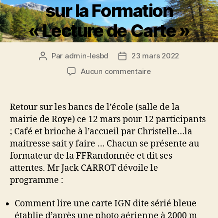
sur la Formation
« Lecture de Carte »
Par
admin-lesbd
23 mars 2022
Auteur
Date
de
de
sur
Aucun commentaire
l’article
l’article
12
Mars
2022
Retour sur les bancs de l’école (salle de la
:
mairie de Roye) ce 12 mars pour 12 participants
Retour
; Café et brioche à l’accueil par Christelle…la
sur
maitresse sait y faire … Chacun se présente au
la
formateur de la FFRandonnée et dit ses
Formation
attentes. Mr Jack CARROT dévoile le
« Lecture
de
programme :
Carte »
Comment lire une carte IGN dite sérié bleue
établie d’après une photo aérienne à 2000 m