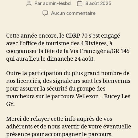
Par
admin-lesbd
8 août 2025
Auteur
Date
de
de
sur
Aucun commentaire
l’article
l’article
24
Août
2025
Cette année encore, le CDRP 70 s’est engagé
:
avec l’office de tourisme des 4 Rivières, à
Fête
coorganiser la fête de la Via Francigéna/GR 145
de
qui aura lieu le dimanche 24 août.
la
via
Outre la participation du plus grand nombre de
FRANCIGENA
/
nos licenciés, des signaleurs sont les bienvenus
GR145
pour assurer la sécurité du groupe des
marcheurs sur le parcours Vellexon – Bucey Les
GY.
Merci de relayer cette info auprès de vos
adhérents et de nous avertir de votre éventuelle
présence pour accompagner le parcours.