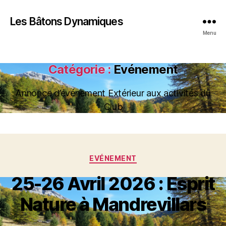
Les Bâtons Dynamiques
Menu
Catégorie :
Evénement
Annonce d’événement Extérieur aux activités du
Club
Catégories
EVÉNEMENT
25-26 Avril 2026 : Esprit
Nature à Mandrevillars