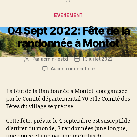
Catégories
EVÉNEMENT
04 Sept 2022: Fête de la
randonnée à Montot
Par
admin-lesbd
13 juillet 2022
Auteur
Date
de
de
sur
Aucun commentaire
l’article
l’article
04
Sept
2022:
La fête de la Randonnée à Montot, coorganisée
Fête
par le Comité départemental 70 et le Comité des
de
Fêtes du village se précise.
la
randonnée
Cette fête, prévue le 4 septembre est susceptible
à
d’attirer du monde, 3 randonnées (une longue,
Montot
une douce et une patrimoine) plus de