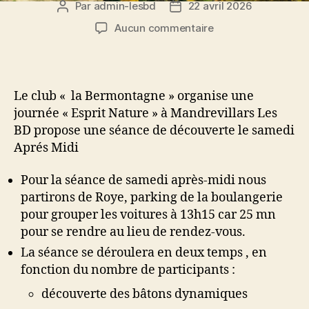
Par
admin-lesbd
22 avril 2026
Auteur
Date
de
de
sur
Aucun commentaire
l’article
l’article
25-
26
Avril
2026
Le club « la Bermontagne » organise une
:
journée « Esprit Nature » à Mandrevillars Les
Esprit
BD propose une séance de découverte le samedi
Nature
Aprés Midi
à
Mandrevillars
Pour la séance de samedi après-midi nous
partirons de Roye, parking de la boulangerie
pour grouper les voitures à 13h15 car 25 mn
pour se rendre au lieu de rendez-vous.
La séance se déroulera en deux temps , en
fonction du nombre de participants :
découverte des bâtons dynamiques