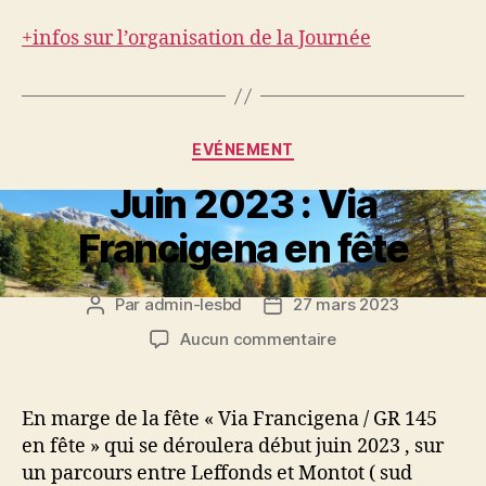
+infos sur l’organisation de la Journée
Catégories
EVÉNEMENT
Juin 2023 : Via
Francigena en fête
Par
admin-lesbd
27 mars 2023
Auteur
Date
de
de
sur
Aucun commentaire
l’article
l’article
Juin
2023
:
En marge de la fête « Via Francigena / GR 145
Via
en fête » qui se déroulera début juin 2023 , sur
Francigena
un parcours entre Leffonds et Montot ( sud
en