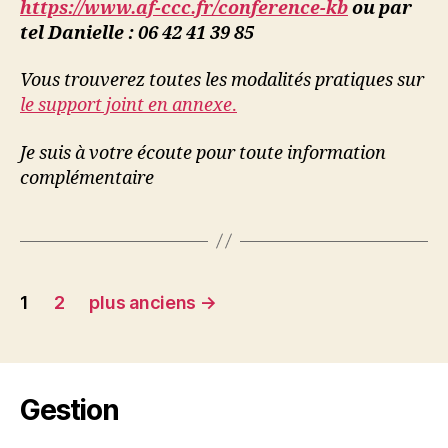
https://www.af-ccc.fr/conference-kb
ou par
tel Danielle : 06 42 41 39 85
Vous trouverez toutes les modalités pratiques sur
le support joint en annexe
.
Je suis à votre écoute pour toute information
complémentaire
Pagination
1
2
plus anciens
→
des
publications
Gestion