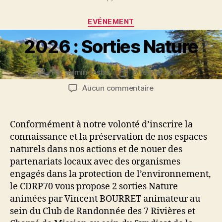
Catégories
EVÉNEMENT
2026 : Sorties Nature
Par
admin-lesbd
6 février 2026
Auteur
Date
de
de
sur
Aucun commentaire
l’article
l’article
2026
:
Sorties
Conformément à notre volonté d’inscrire la
Nature
connaissance et la préservation de nos espaces
naturels dans nos actions et de nouer des
partenariats locaux avec des organismes
engagés dans la protection de l’environnement,
le CDRP70 vous propose 2 sorties Nature
animées par Vincent BOURRET animateur au
sein du Club de Randonnée des 7 Rivières et