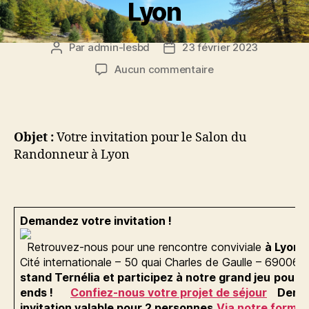
Lyon
Par
admin-lesbd
23 février 2023
Auteur
Date
de
de
sur
Aucun commentaire
l’article
l’article
2023
Salon
Randonnée
Lyon
Objet :
Votre invitation pour le Salon du
Randonneur à Lyon
Demandez votre invitation !
Retrouvez-nous pour une rencontre conviviale
à Lyon 
Cité internationale – 50 quai Charles de Gaulle – 69006
stand Ternélia et participez à notre grand jeu
pour 
ends !
Confiez-nous votre projet de séjour
Deman
invitation
valable pour 2 personnes
Via notre formul