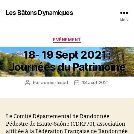
Les Bâtons Dynamiques
Menu
Catégories
EVÉNEMENT
18- 19 Sept 2021 :
Journées du Patrimoine
Par
admin-lesbd
18 août 2021
Auteur
Date
de
de
l’article
l’article
Le Comité Départemental de Randonnée
Pédestre de Haute-Saône (CDRP70), association
affiliée à la Fédération Française de Randonnée