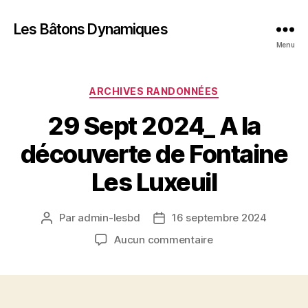
Les Bâtons Dynamiques
Menu
Catégories
ARCHIVES RANDONNÉES
29 Sept 2024_ A la
découverte de Fontaine
Les Luxeuil
Par
admin-lesbd
16 septembre 2024
Auteur
Date
de
de
sur
Aucun commentaire
l’article
l’article
29
Sept
2024_
A