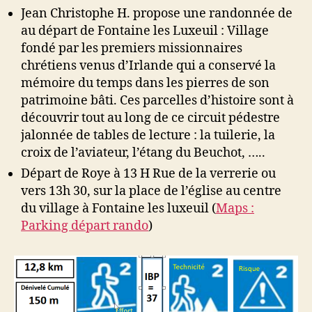
la
Jean Christophe H. propose une randonnée de
découverte
au départ de Fontaine les Luxeuil : Village
de
fondé par les premiers missionnaires
Fontaine
chrétiens venus d’Irlande qui a conservé la
Les
mémoire du temps dans les pierres de son
Luxeuil
patrimoine bâti. Ces parcelles d’histoire sont à
découvrir tout au long de ce circuit pédestre
jalonnée de tables de lecture : la tuilerie, la
croix de l’aviateur, l’étang du Beuchot, …..
Départ de Roye à 13 H Rue de la verrerie ou
vers 13h 30, sur la place de l’église au centre
du village à Fontaine les luxeuil (
Maps :
Parking départ rando
)