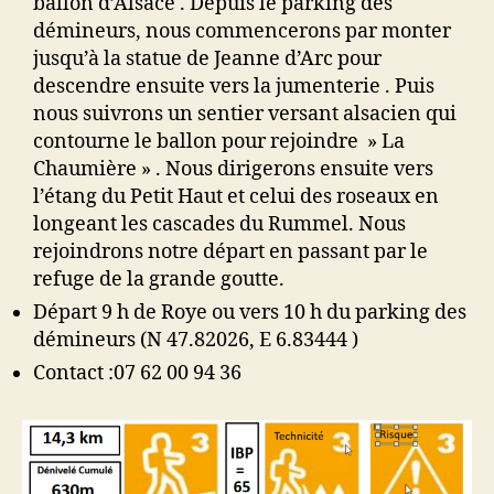
ballon d’Alsace . Depuis le parking des
Ballon
démineurs, nous commencerons par monter
d’Alsace
jusqu’à la statue de Jeanne d’Arc pour
descendre ensuite vers la jumenterie . Puis
nous suivrons un sentier versant alsacien qui
contourne le ballon pour rejoindre » La
Chaumière » . Nous dirigerons ensuite vers
l’étang du Petit Haut et celui des roseaux en
longeant les cascades du Rummel. Nous
rejoindrons notre départ en passant par le
refuge de la grande goutte.
Départ 9 h de Roye ou vers 10 h du parking des
démineurs (N 47.82026, E 6.83444 )
Contact :07 62 00 94 36