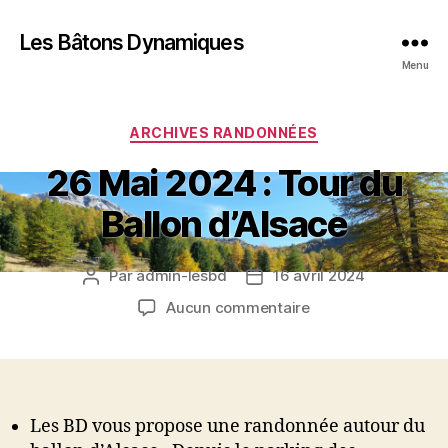
Les Bâtons Dynamiques
Menu
Catégories
ARCHIVES RANDONNÉES
26 Mai 2024 : Tour du
Ballon d’Alsace
Par
admin-lesbd
16 avril 2024
Auteur
Date
de
de
sur
Aucun commentaire
l’article
l’article
26
Mai
2024
:
Tour
Les BD vous propose une randonnée autour du
du