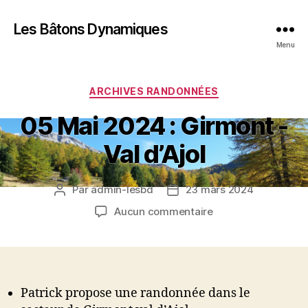
Les Bâtons Dynamiques
Menu
Catégories
ARCHIVES RANDONNÉES
05 Mai 2024 : Girmont -
Val d’Ajol
Par
admin-lesbd
23 mars 2024
Auteur
Date
de
de
sur
Aucun commentaire
l’article
l’article
05
Mai
2024
:
Girmont
Patrick propose une randonnée dans le
-