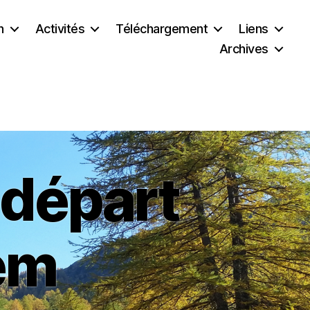
n
Activités
Téléchargement
Liens
Archives
 départ
em