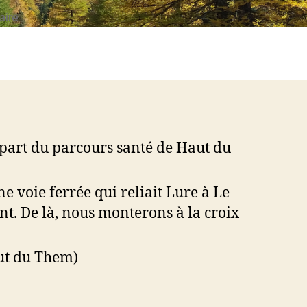
sur
aire
07
Août
2022
:
Au
départ
d’Haut
part du parcours santé de Haut du
du
Them
 voie ferrée qui reliait Lure à Le
ont. De là, nous monterons à la croix
aut du Them)