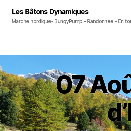
Les Bâtons Dynamiques
Marche nordique- BungyPump - Randonnée - En tout
07 Aoû
d