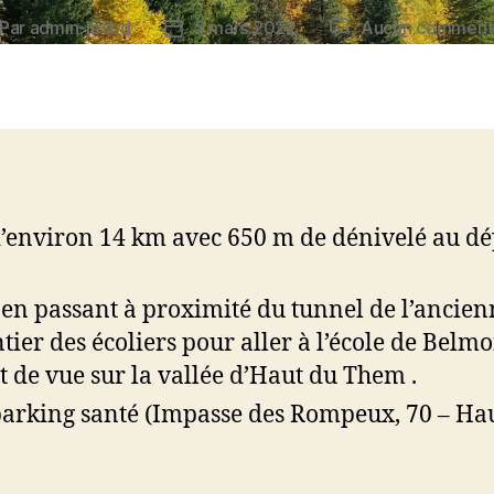
Par
admin-lesbd
5 mars 2022
Aucun comment
teur
Date
de
rticle
l’article
environ 14 km avec 650 m de dénivelé au dé
 passant à proximité du tunnel de l’ancienne
ntier des écoliers pour aller à l’école de Belm
 de vue sur la vallée d’Haut du Them .
 parking santé (Impasse des Rompeux, 70 – H