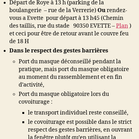
Départ de Roye à 13 h (parking de la
du
boulangerie – rue de la Verrerie)
Ou
rendez-
Malsaucy
vous a Evette pour départ à 13 h45 (Chemin
des taillis, rue du stade 90350 EVETTE –
Plan
)
et ceci pour être de retour avant le couvre feu
de 18 H
Dans le respect des gestes barrières
Port du masque déconseillé pendant la
pratique, mais port du masque obligatoire
au moment du rassemblement et en fin
d’activité,
Port du masque obligatoire lors du
covoiturage :
le transport individuel reste conseillé,
le covoiturage est possible dans le strict
respect des gestes barrières, en ouvrant
la fenêtre plutôt qu’en utilisant la