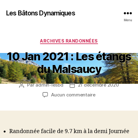
Les Bâtons Dynamiques
Menu
Catégories
ARCHIVES RANDONNÉES
10 Jan 2021 : Les étangs
du Malsaucy
Par
admin-lesbd
21 décembre 2020
Auteur
Date
de
de
sur
Aucun commentaire
l’article
l’article
10
Jan
2021
:
Les
Randonnée facile de 9.7 km à la demi Journée
étangs