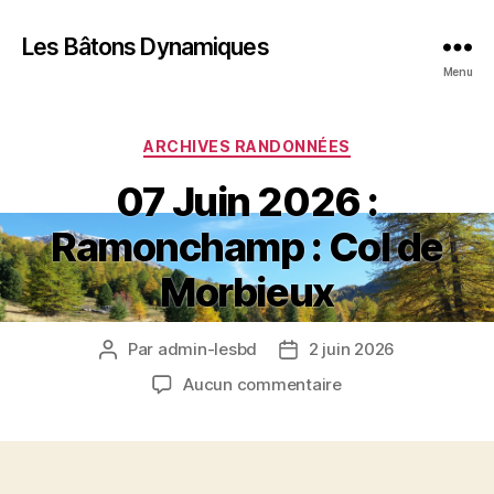
Les Bâtons Dynamiques
Menu
Catégories
ARCHIVES RANDONNÉES
07 Juin 2026 :
Ramonchamp : Col de
Morbieux
Par
admin-lesbd
2 juin 2026
Auteur
Date
de
de
sur
Aucun commentaire
l’article
l’article
07
Juin
2026
: