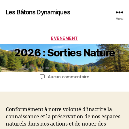
Les Bâtons Dynamiques
Menu
Catégories
EVÉNEMENT
2026 : Sorties Nature
Par
admin-lesbd
6 février 2026
Auteur
Date
de
de
sur
Aucun commentaire
l’article
l’article
2026
:
Sorties
Nature
Conformément à notre volonté d’inscrire la
connaissance et la préservation de nos espaces
naturels dans nos actions et de nouer des