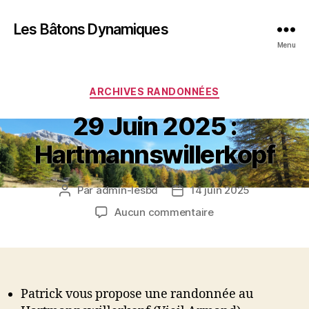
Les Bâtons Dynamiques
Menu
Catégories
ARCHIVES RANDONNÉES
29 Juin 2025 :
Hartmannswillerkopf
Par
admin-lesbd
14 juin 2025
Auteur
Date
de
de
sur
Aucun commentaire
l’article
l’article
29
Juin
2025
:
Hartmannswillerko
Patrick vous propose une randonnée au