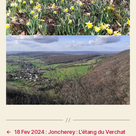
←
18 Fev 2024 : Joncherey : L’étang du Verchat