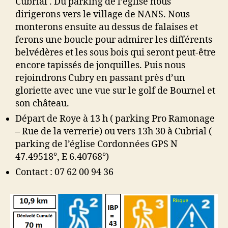
Cubrial . Du parking de l’église nous
Les
dirigerons vers le village de NANS. Nous
roches
monterons ensuite au dessus de falaises et
de
ferons une boucle pour admirer les différents
Nans
belvédères et les sous bois qui seront peut-être
encore tapissés de jonquilles. Puis nous
rejoindrons Cubry en passant près d’un
gloriette avec une vue sur le golf de Bournel et
son château.
Départ de Roye à 13 h ( parking Pro Ramonage
– Rue de la verrerie) ou vers 13h 30 à Cubrial (
parking de l’église Cordonnées GPS N
47.49518°, E 6.40768°)
Contact : 07 62 00 94 36