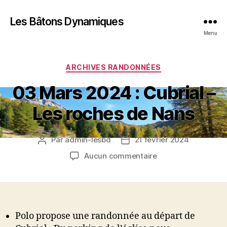
Les Bâtons Dynamiques
Menu
Catégories
ARCHIVES RANDONNÉES
03 Mars 2024 : Cubrial –
Les roches de Nans
Par
admin-lesbd
21 février 2024
Auteur
Date
de
de
sur
Aucun commentaire
l’article
l’article
03
Mars
2024
:
Cubrial
Polo propose une randonnée au départ de
–