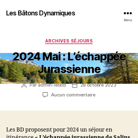
Les Bâtons Dynamiques
Menu
Catégories
ARCHIVES SÉJOURS
2024 Mai : L’échappée
Jurassienne
Par
admin-lesbd
28 octobre 2023
Auteur
Date
de
de
sur
Aucun commentaire
l’article
l’article
2024
Mai
:
L’échappée
Jurassienne
Les BD proposent pour 2024 un séjour en
itinérance
« L’échappée jurassienne de Salins