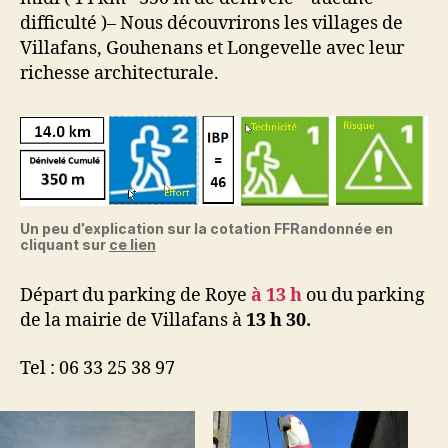
du
difficulté )– Nous découvrirons les villages de
sel
Villafans, Gouhenans et Longevelle avec leur
et
richesse architecturale.
du
charbon
Un peu d’explication sur la cotation FFRandonnée en
cliquant sur
ce lien
Départ du parking de Roye
à 13 h
ou du parking
de la mairie de Villafans à
13 h 30.
Tel : 06 33 25 38 97