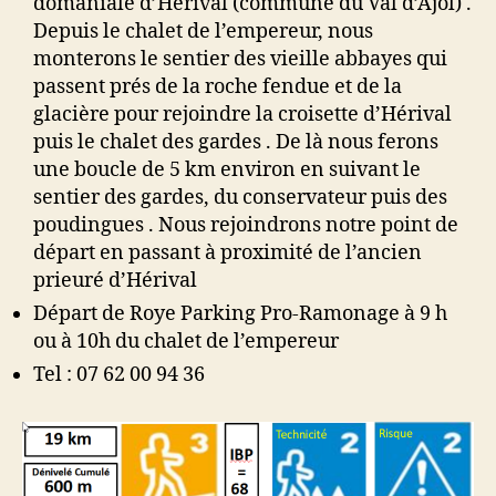
domaniale d’Hérival (commune du Val d’Ajol) .
&
Depuis le chalet de l’empereur, nous
Poudingue
monterons le sentier des vieille abbayes qui
passent prés de la roche fendue et de la
glacière pour rejoindre la croisette d’Hérival
puis le chalet des gardes . De là nous ferons
une boucle de 5 km environ en suivant le
sentier des gardes, du conservateur puis des
poudingues . Nous rejoindrons notre point de
départ en passant à proximité de l’ancien
prieuré d’Hérival
Départ de Roye Parking Pro-Ramonage à 9 h
ou à 10h du chalet de l’empereur
Tel : 07 62 00 94 36