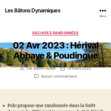
Les Bâtons Dynamiques
Menu
Catégories
ARCHIVES RANDONNÉES
02 Avr 2023 : Hérival
Abbaye & Poudingue
Par
admin-lesbd
19 mars 2023
Auteur
Date
de
de
sur
Aucun commentaire
l’article
l’article
02
Avr
2023
:
Hérival
Polo propose une randonnée dans la forêt
Abbaye